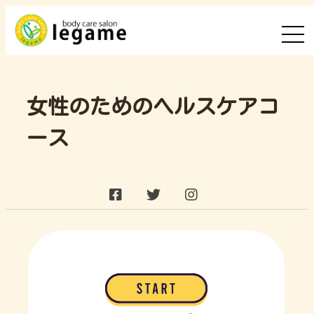
女性のためのヘルスケアコ
ース