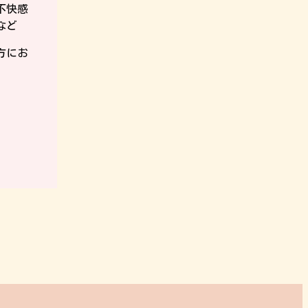
不快感
など
方にお