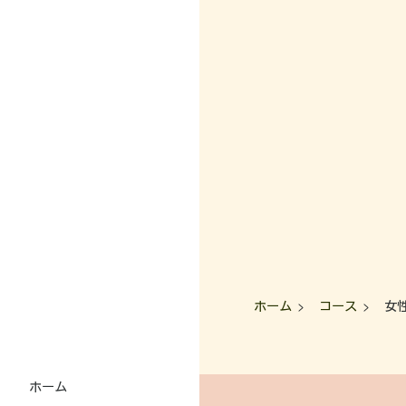
に
て
様
約
の
つ
の
の
の
ご
い
お
声
前
紹
て
客
に
介
様
選
へ
コ
ば
よ
全
ン
れ
く
身
セ
ご
る
あ
調
プ
利
理
る
整
ト
用
由
ご
コ
経
質
ー
験
問
ス
ス
の
タ
あ
ヘ
ッ
お
る
ッ
フ
問
お
ド
ホーム
コース
女
紹
い
客
ケ
介
合
様
ア
わ
へ
付
せ
サ
き
ホーム
ロ
コ
施