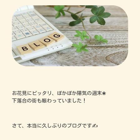
お花見にピッタリ、ぽかぽか陽気の週末❀
下落合の街も賑わっていました！
さて、本当に久しぶりのブログです✍