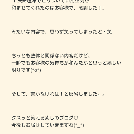
「 夫婦喧嘩でピリついていた空気を
和ませてくれたのはお客様で、感謝した！」
みたいな内容で、思わず笑ってしまったと・笑
ちっとも整体と関係ない内容だけど、
一瞬でもお客様の気持ちが和んだかと思うと嬉しい
限りです(^o^)
そして、書かなければ！と反省しました。。
クスっと笑える癒しのブログ♡
今後もお届けしていきますね(^_^)