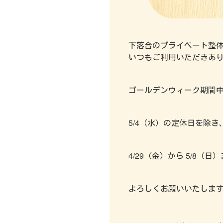
下落合のプライベート整体
いつもご利用いただきあ
ゴールデンウィーク期間
コ
当
初
お
ご
ー
店
め
客
予
5/4（水）の定休日を除
ス
に
て
様
約
の
つ
の
の
の
ご
い
お
声
前
紹
4/29（金）から 5/8
て
客
に
介
様
選
へ
コ
ば
よ
全
よろしくお願いいたします(^
ン
れ
く
身
セ
ご
る
あ
調
プ
利
理
る
整