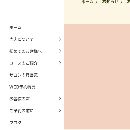
ト
用
由
ご
ホーム
お知らせ
コ
経
質
ー
験
問
ス
ス
の
タ
あ
ヘ
ホーム
ッ
お
る
ッ
フ
問
お
ド
当店について
紹
い
客
ケ
介
合
様
初めてのお客様へ
ア
わ
へ
付
せ
サ
コースのご紹介
き
ロ
コ
施
ン
サロンの雰囲気
ー
術
情
ス
に
報
WEB予約特典
つ
女
い
お客様の声
性
て
の
ご予約の前に
た
め
ブログ
の
ヘ