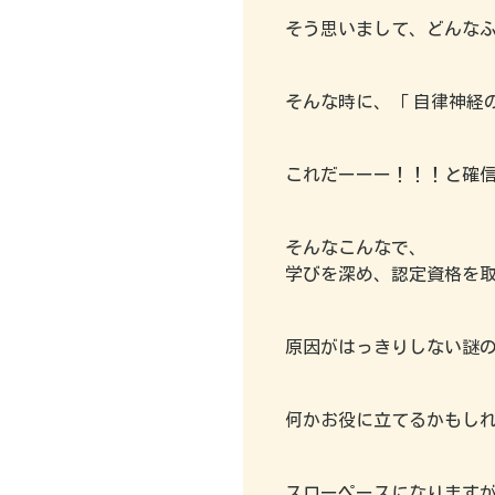
コ
そう思いまして、どんな
当
初
お
ご
ー
店
め
客
予
ス
に
て
様
約
の
つ
の
の
の
そんな時に、「 自律神経
ご
い
お
声
前
紹
て
客
に
介
様
これだーーー！！！と確
選
へ
コ
ば
よ
全
ン
れ
く
身
そんなこんなで、
セ
ご
る
あ
調
プ
利
理
る
学びを深め、認定資格を取得
整
ト
用
由
ご
コ
経
質
ー
験
問
原因がはっきりしない謎
ス
ス
の
タ
あ
ヘ
ッ
お
る
ッ
何かお役に立てるかもし
フ
問
お
ド
紹
い
客
ケ
介
合
様
ア
わ
スローペースになります