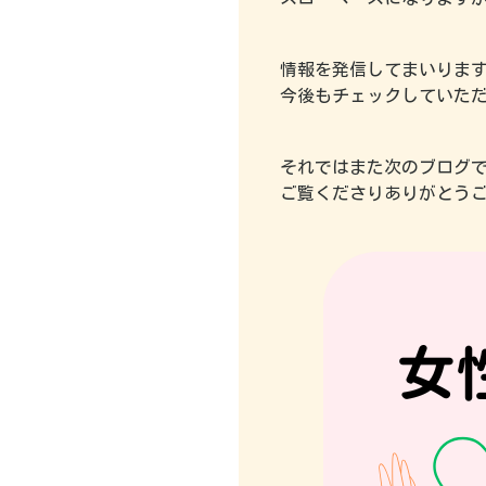
へ
付
せ
サ
き
ロ
コ
施
情報を発信してまいりま
ン
ー
術
今後もチェックしていた
情
ス
に
報
つ
女
い
それではまた次のブログで(^
性
て
ご覧くださりありがとう
の
た
め
の
ヘ
ル
ス
ケ
ア
コ
ー
ス