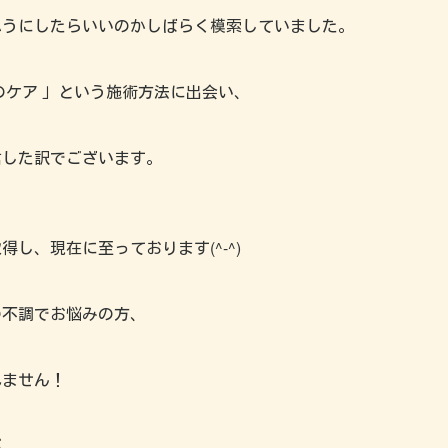
ふうにしたらいいのかしばらく模索していました。
のケア 」という施術方法に出会い、
信した訳でございます。
し、現在に至っております(^-^)
の不調でお悩みの方、
れません！
が、、