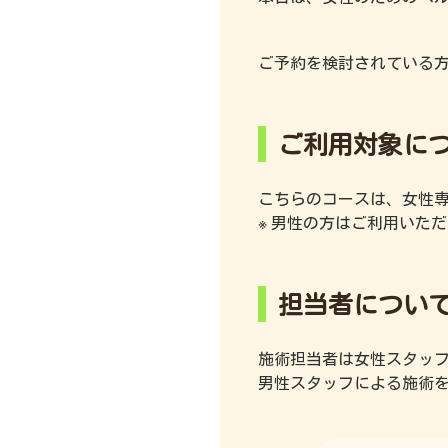
ご予約を検討されている
ご利用対象に
こちらのコースは、女性
※ 男性の方はご利用いた
担当者につい
施術担当者は女性スタッ
男性スタッフによる施術