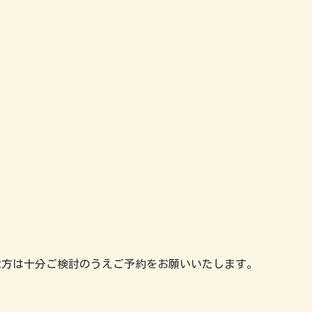
な方は十分ご検討のうえご予約をお願いいたします。