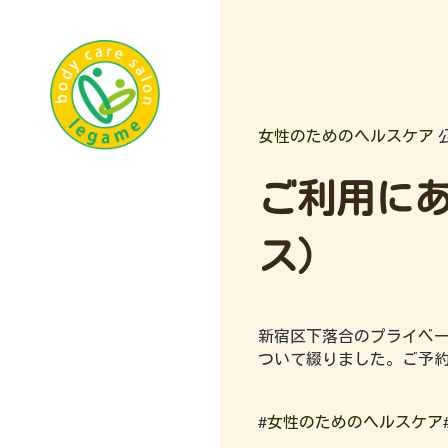
女性のためのヘルスケア
公
ご利用に
ス）
新宿区下落合のプライベー
ついて綴りました。ご予
#
女性のためのヘルスケア