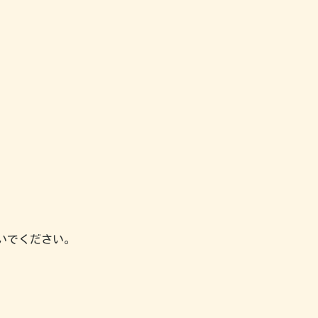
ないでください。