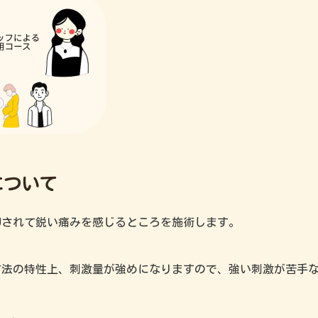
について
押されて鋭い痛みを感じるところを施術します。
方法の特性上、刺激量が強めになりますので、強い刺激が苦手