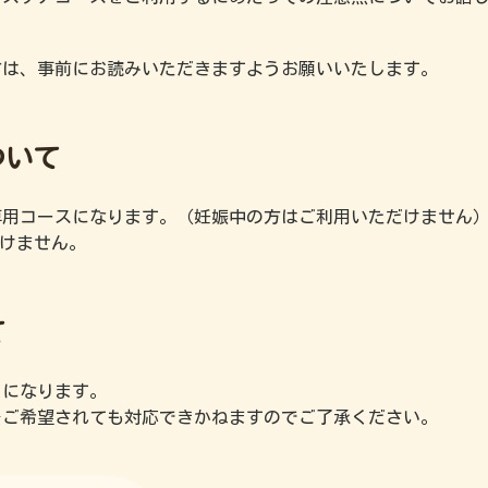
方は、事前にお読みいただきますようお願いいたします。
ついて
専用コースになります。（妊娠中の方はご利用いただけません
だけません。
て
フになります。
をご希望されても対応できかねますのでご了承ください。